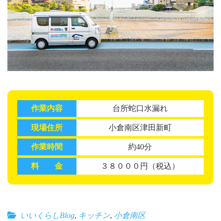
作業内容
台所蛇口水漏れ
現場住所
小倉南区津田新町
作業時間
約40分
料 金
３８０００円（税込）
いいくらしBlog
,
キッチン
,
小倉南区