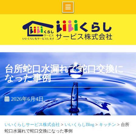
Skip
to
content
いいくらしサー
ビス株式会社
台所蛇口水漏れで蛇口交換に
なった事例
2026年6月4日
いいくらしサービス株式会社
>
いいくらしBlog
>
キッチン
>
台所
蛇口水漏れで蛇口交換になった事例