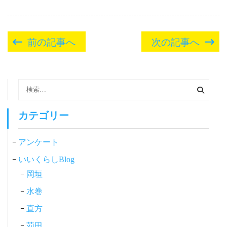
投
前の記事へ
次の記事へ
稿
ナ
ビ
検
索:
ゲ
ー
カテゴリー
シ
アンケート
ョ
ン
いいくらしBlog
岡垣
水巻
直方
苅田