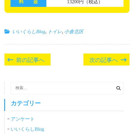
料 金
13200円（税込）
いいくらしBlog
,
トイレ
,
小倉北区
投
前の記事へ
次の記事へ
稿
ナ
ビ
検
索:
ゲ
ー
カテゴリー
シ
アンケート
ョ
ン
いいくらしBlog