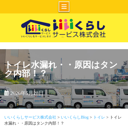
Skip
to
content
いいくらしサー
ビス株式会社
トイレ水漏れ・・原因はタン
ク内部！？
2026年5月28日
いいくらしサービス株式会社
>
いいくらしBlog
>
トイレ
>
トイレ
水漏れ・・原因はタンク内部！？