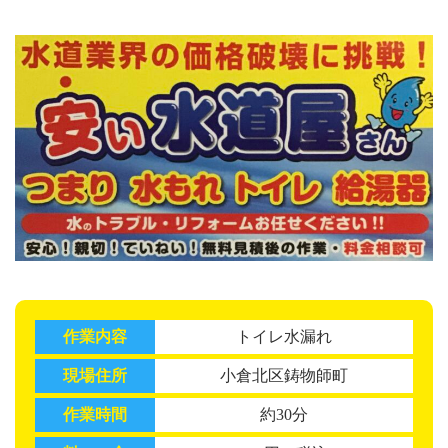
作業内容
トイレ水漏れ
現場住所
小倉北区鋳物師町
作業時間
約30分