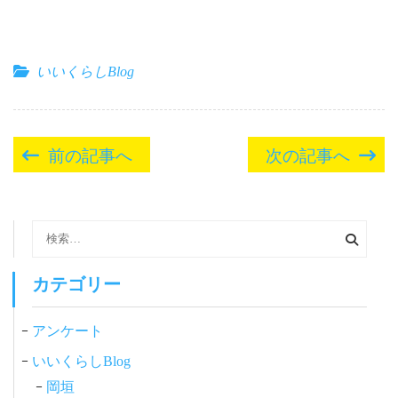
いいくらしBlog
投
前の記事へ
次の記事へ
稿
ナ
ビ
検
索:
ゲ
ー
カテゴリー
シ
アンケート
ョ
ン
いいくらしBlog
岡垣