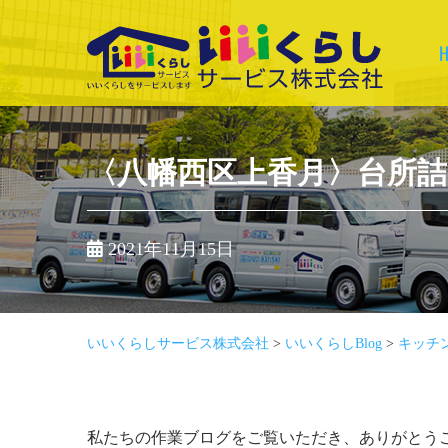
Skip
to
content
いいくらしサービ
ス株式会社
〈八幡西区上香月〉台所
2021年11月15日
いいくらしサービス株式会社
>
いいくらしBlog
>
キッチ
私たちの作業ブログをご覧いただき、ありがとう