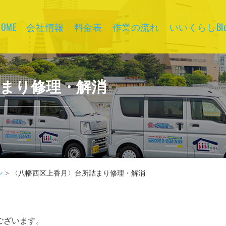
HOME
会社情報
料金表
作業の流れ
いいくらしBlo
詰まり修理・解消
ン
>
〈八幡西区上香月〉台所詰まり修理・解消
ございます。