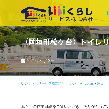
Skip
to
content
いいくらしサービ
ス株式会社
〈岡垣町松ケ台〉トイレ
2021年8月13日
いいくらしサービス株式会社
>
いいくらしBlog
>
遠賀
>
私たちの作業日誌をご覧いただき、ありがとうご