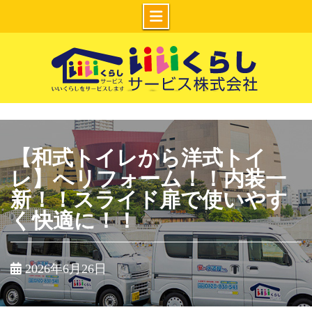
Skip
to
content
いいくらしサー
ビス株式会社
【和式トイレから洋式トイ
レ】へリフォーム！！内装一
新！！スライド扉で使いやす
く快適に！！
2026年6月26日