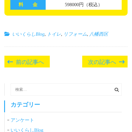
料 金
598000円（税込）
いいくらしBlog
,
トイレ
,
リフォーム
,
八幡西区
投
前の記事へ
次の記事へ
稿
ナ
ビ
検
索:
ゲ
ー
カテゴリー
シ
アンケート
ョ
ン
いいくらしBlog