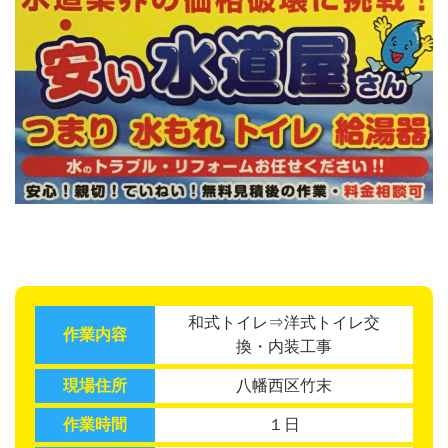
和式トイレ⇒洋式トイレ交
作業内容
換・内装工事
現場住所
八幡西区竹末
作業時間
１日