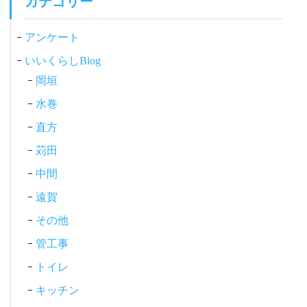
ー
カテゴリー
シ
アンケート
ョ
ン
いいくらしBlog
岡垣
水巻
直方
苅田
中間
遠賀
その他
管工事
トイレ
キッチン