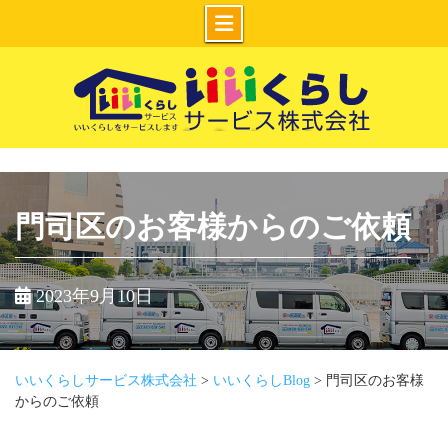
Skip
to
content
いいくらしサー
ビス株式会社
門司区のお客様からのご依頼
2023年9月10日
いいくらしサービス株式会社
>
いいくらしBlog
>
門司区のお客様
からのご依頼