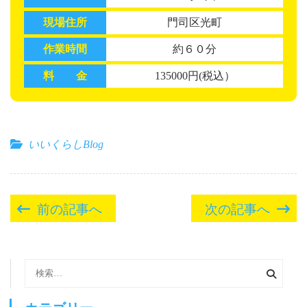
現場住所
門司区光町
作業時間
約６０分
料 金
135000円(税込）
いいくらしBlog
投
前の記事へ
次の記事へ
稿
ナ
ビ
検
索:
ゲ