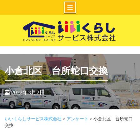
Skip
to
content
いいくらしサー
ビス株式会社
小倉北区 台所蛇口交換
2022年3月2日
いいくらしサービス株式会社
>
アンケート
>
小倉北区 台所蛇口
交換