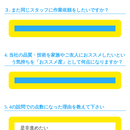
３. また同じスタッフに作業依頼をしたいですか？
全く思わない
非常にそう思う
10
0
1
2
3
4
5
6
7
8
9
10
4. 当社の品質・技術を家族やご友人におススメしたいとい
う気持ちを「おススメ度」として何点になりますか？
全くオススメしない
非常にオススメしたい
10
0
1
2
3
4
5
6
7
8
9
10
5. 4の設問での点数になった理由を教えて下さい
是非進めたい