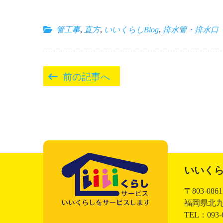
管工事
,
直方
,
いいくらしBlog
,
排水管・排水口
投
前の記事へ
稿
ナ
ビ
ゲ
ー
いいく
シ
〒803-0861
ョ
福岡県北九
いいくらしサービ
TEL：093-
ン