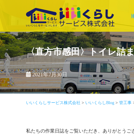
Skip
to
content
いいくらしサービ
ス株式会社
〈直方市感田〉トイレ詰
2021年7月30日
いいくらしサービス株式会社
>
いいくらしBlog
>
管工事
私たちの作業日誌をご覧いただき、ありがとうご