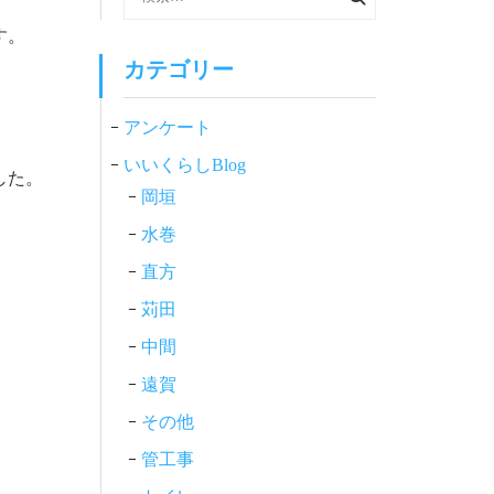
索:
す。
カテゴリー
アンケート
いいくらしBlog
した。
岡垣
水巻
直方
苅田
中間
遠賀
その他
管工事